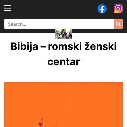
Skip
to
content
Search
Sea
for:
Bibija – romski ženski
centar