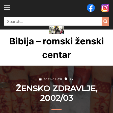
Skip
to
content
Search
Sea
for:
Bibija – romski ženski
centar
By
2021-02-26
ŽENSKO ZDRAVLJE,
2002/03