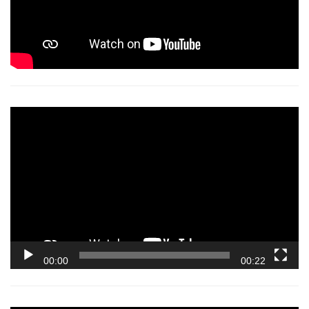
Video
Player
00:00
00:22