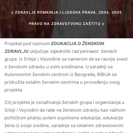
ZDRAVLJE ROMKINJA I LJUDSKA PRAVA, 2004, 2005
PRAVO NA ZDRAVSTVENU ZAŠTITU
Projekat pod nazivom
EDUKACIJA O ŽENSKOM
ZDRAVLJU
uključuje zajednički rad petnaest ženskih
grupa iz Srbije i Vojvodine sa namerom da se razvije svest
o ženskom zdravlju u svim sredinama. U saradnji sa
Autonomnim ženskim centrom iz Beograda, BIBIJA se
pridružila ostalim ženskim centrima u provođenju ovog
projekta.
Cilj projekta je osnaživanje ženskih grupa i organizacija u
Srbiji i Vojvodini da rade na ženskom zdravlju kao važnom
političkom pitanju putem sopstvene edukacije, edukacije
žena iz svoje sredine, saradnje sa lokalnim zdravstvenim