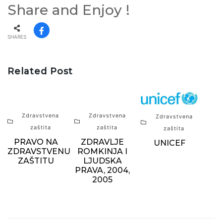
Share and Enjoy !
SHARES
Related Post
Zdravstvena
Zdravstvena
Zdravstvena
zaštita
zaštita
zaštita
PRAVO NA
ZDRAVLJE
UNICEF
ZDRAVSTVENU
ROMKINJA I
ZAŠTITU
LJUDSKA
PRAVA, 2004,
2005