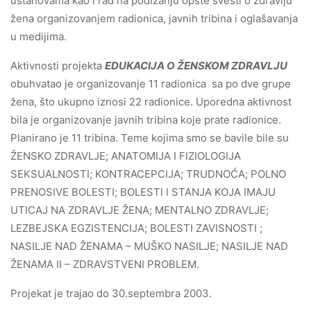
ustanovama kao i rad na podizanju opšte svesti o zdravlju
žena organizovanjem radionica, javnih tribina i oglašavanja
u medijima.
Aktivnosti projekta
EDUKACIJA O ŽENSKOM ZDRAVLJU
obuhvatao je organizovanje 11 radionica sa po dve grupe
žena, što ukupno iznosi 22 radionice. Uporedna aktivnost
bila je organizovanje javnih tribina koje prate radionice.
Planirano je 11 tribina. Teme kojima smo se bavile bile su
ŽENSKO ZDRAVLJE; ANATOMIJA I FIZIOLOGIJA
SEKSUALNOSTI; KONTRACEPCIJA; TRUDNOĆA; POLNO
PRENOSIVE BOLESTI; BOLESTI I STANJA KOJA IMAJU
UTICAJ NA ZDRAVLJE ŽENA; MENTALNO ZDRAVLJE;
LEZBEJSKA EGZISTENCIJA; BOLESTI ZAVISNOSTI ;
NASILJE NAD ŽENAMA – MUŠKO NASILJE; NASILJE NAD
ŽENAMA II – ZDRAVSTVENI PROBLEM.
Projekat je trajao do 30.septembra 2003.