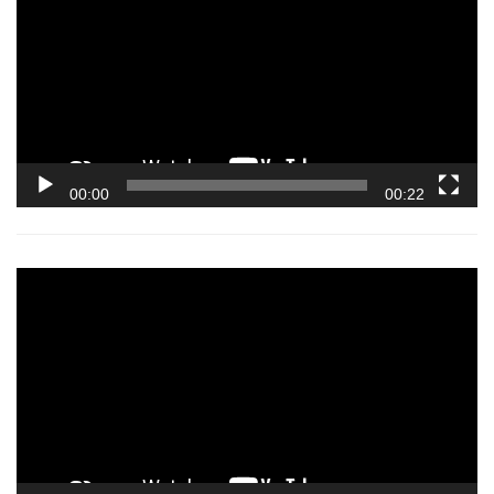
00:00
00:22
Video
Player