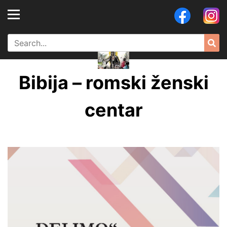
Skip
to
content
Search
Sea
for:
Bibija – romski ženski
centar