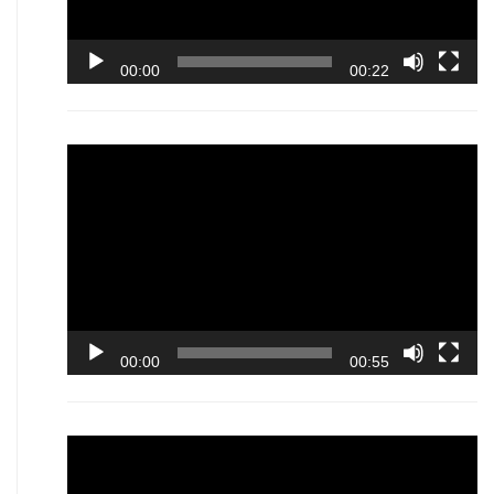
00:00
00:22
Video
Player
00:00
00:55
Video
Player