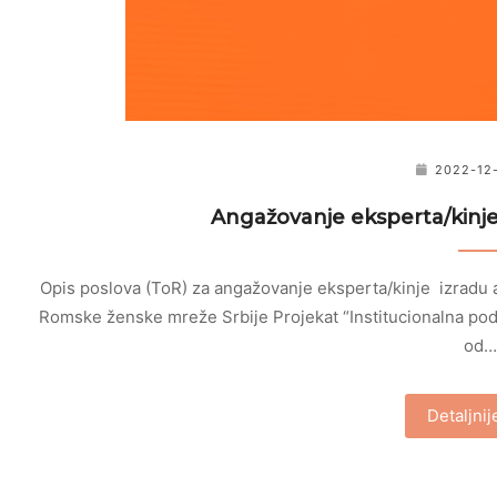
2022-12
Angažovanje eksperta/kinje 
Opis poslova (ToR) za angažovanje eksperta/kinje izradu an
Romske ženske mreže Srbije Projekat “Institucionalna pod
od…
Detaljni