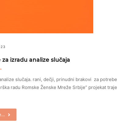
-23
za izradu analize slučaja
alize slučaja. rani, dečji, prinudni brakovi za potrebe
rška radu Romske Ženske Mreže Srbije” projekat traje
je…