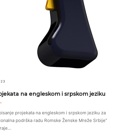
-23
ojekata na engleskom i srpskom jeziku
isanje projekata na engleskom i srpskom jeziku za
cionalna podrška radu Romske Ženske Mreže Srbije”
traje…