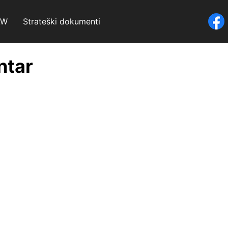
AW
Strateški dokumenti
ntar