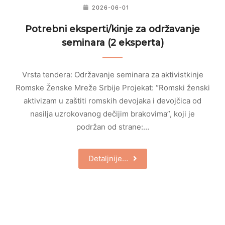
2026-06-01
Potrebni eksperti/kinje za održavanje
seminara (2 eksperta)
Vrsta tendera: Održavanje seminara za aktivistkinje
Romske Ženske Mreže Srbije Projekat: “Romski ženski
aktivizam u zaštiti romskih devojaka i devojčica od
nasilja uzrokovanog dečijim brakovima”, koji je
podržan od strane:…
Detaljnije…