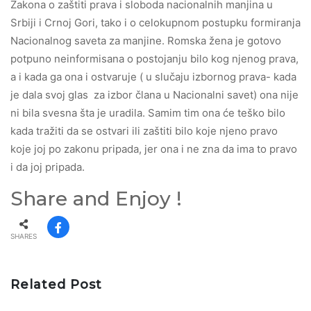
Zakona o zaštiti prava i sloboda nacionalnih manjina u
Srbiji i Crnoj Gori, tako i o celokupnom postupku formiranja
Nacionalnog saveta za manjine. Romska žena je gotovo
potpuno neinformisana o postojanju bilo kog njenog prava,
a i kada ga ona i ostvaruje ( u slučaju izbornog prava- kada
je dala svoj glas za izbor člana u Nacionalni savet) ona nije
ni bila svesna šta je uradila. Samim tim ona će teško bilo
kada tražiti da se ostvari ili zaštiti bilo koje njeno pravo
koje joj po zakonu pripada, jer ona i ne zna da ima to pravo
i da joj pripada.
Share and Enjoy !
SHARES
Related Post