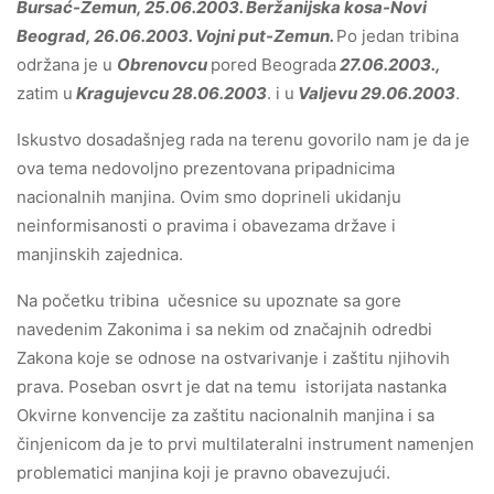
Bursać-Zemun, 25.06.2003. Beržanijska kosa-Novi
Beograd, 26.06.2003. Vojni put-Zemun.
Po jedan tribina
održana je u
Obrenovcu
pored Beograda
27.06.2003.,
zatim u
Kragujevcu 28.06.2003
. i u
Valjevu 29.06.2003
.
Iskustvo dosadašnjeg rada na terenu govorilo nam je da je
ova tema nedovoljno prezentovana pripadnicima
nacionalnih manjina. Ovim smo doprineli ukidanju
neinformisanosti o pravima i obavezama države i
manjinskih zajednica.
Na početku tribina učesnice su upoznate sa gore
navedenim Zakonima i sa nekim od značajnih odredbi
Zakona koje se odnose na ostvarivanje i zaštitu njihovih
prava. Poseban osvrt je dat na temu istorijata nastanka
Okvirne konvencije za zaštitu nacionalnih manjina i sa
činjenicom da je to prvi multilateralni instrument namenjen
problematici manjina koji je pravno obavezujući.