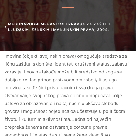
MEĐUNARODNI MEHANIZMI I PRAKSA ZA ZAŠTITU
LJUDSKIH, ŽENSKIH I MANJINSKIH PRAVA, 2004.
Imovina (objekti svojinskih prava) omogućuje sredstva za
ličnu zaštitu, sklonište, identitet, društveni status, zabavu i
zdravlje. Imovina takođe može biti sredstvo od koga se
dobija direktan prihod proizvodnjom robe i/ili usluga.
Imovina takođe čini pristupačnim i sva druga prava.
Ostvarivanje svojinskog prava obično omogućava bolje
uslove za obrazovanje i na taj način olakšava slobodu
govora i mogućnost pojedinca da učestvuje u političkom
životu i kulturnim aktivnostima. Jedna od najvećih
prepreka ženama na ostvarenje potpune pravne
sposobnosti, je stav da su i same žene vlasništvo