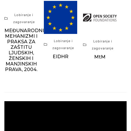
Lobiranje i
zagovaranje
MEĐUNARODNI
MEHANIZMI I
PRAKSA ZA
Lobiranje i
Lobiranje i
ZAŠTITU
zagovaranje
zagovaranje
LJUDSKIH,
EIDHR
MtM
ŽENSKIH I
MANJINSKIH
PRAVA, 2004.