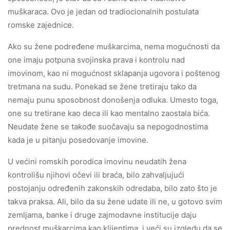
muškaraca. Ovo je jedan od tradiocionalnih postulata
romske zajednice.
Ako su žene podređene muškarcima, nema mogućnosti da
one imaju potpuna svojinska prava i kontrolu nad
imovinom, kao ni mogućnost sklapanja ugovora i poštenog
tretmana na sudu. Ponekad se žene tretiraju tako da
nemaju punu sposobnost donošenja odluka. Umesto toga,
one su tretirane kao deca ili kao mentalno zaostala bića.
Neudate žene se takođe suočavaju sa nepogodnostima
kada je u pitanju posedovanje imovine.
U većini romskih porodica imovinu neudatih žena
kontrolišu njihovi očevi ili braća, bilo zahvaljujući
postojanju određenih zakonskih odredaba, bilo zato što je
takva praksa. Ali, bilo da su žene udate ili ne, u gotovo svim
zemljama, banke i druge zajmodavne institucije daju
prednost muškarcima kao klijentima, i veći su izgledu da se