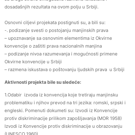
dosadašnjih rezultata na ovom polju u Srbiji.
Osnovni ciljevi projekata postignuti su, a bili su:
-. podizanje svesti o postojanju manjinskih prava
– upoznavanje sa osnovnim elementima iz Okvirne
konvencije o zaštiti prava nacionalnih manjina
– podizanje nivoa razumevanja i mogućnosti primene
Okvirne konvencije u Srbiji
– razmena iskustava o poštovanju ljudskih prava u Srbiji
Aktivnosti projekta bile su sledeće:
1.Odabir izvoda iz konvencija koje tretiraju manjinsku
problematiku i njihov prevod na tri jezika: romski, srpski i
engleski. Pomenuti dokumeti su: Izvodi iz Konvencije
protiv diskriminacije prilikom zapošljavanja (MOR 1958)
Izvodi iz Konvencije protiv diskriminacije u obrazovanju
(UNESCO 1960)