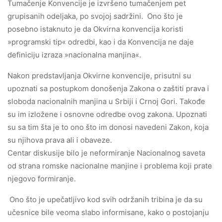
Tumačenje Konvencije je izvršeno tumačenjem pet
grupisanih odeljaka, po svojoj sadržini. Ono što je
posebno istaknuto je da Okvirna konvencija koristi
»programski tip« odredbi, kao i da Konvencija ne daje
definiciju izraza »nacionalna manjina«.
Nakon predstavljanja Okvirne konvencije, prisutni su
upoznati sa postupkom donošenja Zakona o zaštiti prava i
sloboda nacionalnih manjina u Srbiji i Crnoj Gori. Takođe
su im izložene i osnovne odredbe ovog zakona. Upoznati
su sa tim šta je to ono što im donosi navedeni Zakon, koja
su njihova prava ali i obaveze.
Centar diskusije bilo je neformiranje Nacionalnog saveta
od strana romske nacionalne manjine i problema koji prate
njegovo formiranje.
Ono što je upečatljivo kod svih održanih tribina je da su
učesnice bile veoma slabo informisane, kako o postojanju