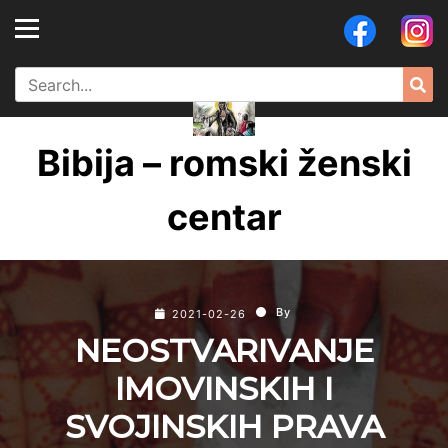
Skip
to
content
Search
Sea
for:
Bibija – romski ženski
centar
By
2021-02-26
NEOSTVARIVANJE
IMOVINSKIH I
SVOJINSKIH PRAVA