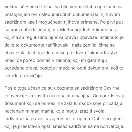
Većina učesnica tribina su bile veoma slabo upoznate sa
postojanjem ovih Međunarodnih dokumenata, njihovom
sadržinom kao i mogućnosti njihove primene. Po prvi put
su upoznate da postoji niz Međunarodnih dokumenata
kojima su regulisana njihova prava i obaveze. Istaknuto je
da je te dokumente ratifikovala i naša zemlja, čime se
obavezala da ih uvede u naše pozitivno zakonodavstvo.
Znači da pored domaćih zakona, koji im garantuju
određena prava, postoje i međunarodni dokumenti koji to
takođe predviđaju.
Posle toga učesnice su upoznate sa sadržinom Okvirne
konvencije za zaštitu nacionalnih manjina. Ona predstavlja
dokument koji se odnosi na zaštitu osoba koje pripadaju
nacionalnim manjinama, koje mogu izraziti svoja
individualna prava i u zajednici s drugima. Dat je pregled
koji je predstavio opšti smisao sadržine same Konvencije.