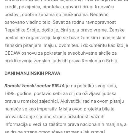
kredit, pozajmica, hipoteka, ugovori i drugi trgovački
poslovi, odobre ženama no muškarcima. Nedavno
osnovano vladino telo, Savet za rodnu ravnopravnost
Republike Srbije, došlo je, čini se, u pravo vreme. Ženske
nevladine organizacije koje se bave ženskim i manjinskim
ženskim pitanjem imaju u ovom telu i dokumentu kao što je
CEDAW osnovu za pokretanje sveobuhvatne akcije za
praktikovanje ženskih ljudskih prava Romkinja u Srbiji.
DANI MANJINSKIH PRAVA
Romski ženski centar BIBJA
je na početku svog rada,
1998. godine, postavio sebi za cilj da oživljava ljudska
prava u romskoj zajednici. Aktivstički rad na ovom pitanju
nameće se kao imperativ. Misija ovog projekta bila je
prevazilaženje s jedne strane odsutnosti važnih
informacija u vezi sa zaštitom prava nacionalnih manjina, a
sa druge strane omogućava razmenu iskustava i