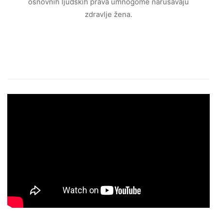
osnovnih ljudskih prava umnogome narušavaju
zdravlje žena.