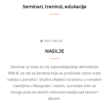
Seminari, treninzi, edukacije
2021-06-03
NASILJE
Seminar je imao za cilj osposobljavanje aktvistkinja
BIBIJE za rad sa ženama koje su preživele razne vrste
nasilja u porodici i društvu.Radeći na terenu u romskim
naseljima u Beogradu i okolini, susretale smo se
mnogo puta sa raznim vidovima nasilja nad ženom i
decom.