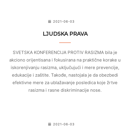
2021-06-03
LJUDSKA PRAVA
SVETSKA KONFERENCIJA PROTIV RASIZMA bila je
akciono orijentisana i fokusirana na praktične korake u
iskorenjivanju rasizma, uključujući i mere prevencije,
edukacije i zaštite. Takođe, nastojala je da obezbedi
efektivne mere za ublažavanje posledica koje žrtve
rasizma i rasne diskriminacije nose.
2021-06-03