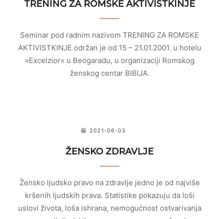
TRENING ZA ROMSKE AKTIVISTKINJE
Seminar pod radnim nazivom TRENING ZA ROMSKE
AKTIVISTKINJE održan je od 15 – 21.01.2001. u hotelu
»Excelzior« u Beogaradu, u organizaciji Romskog
ženskog centar BIBIJA.
2021-06-03
ŽENSKO ZDRAVLJE
Žensko ljudsko pravo na zdravlje jedno je od najviše
kršenih ljudskih prava. Statistike pokazuju da loši
uslovi života, loša ishrana, nemogućnost ostvarivanja